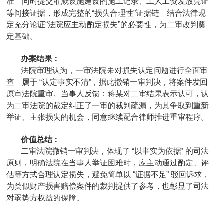
准，同时提交灌溉设施建设的施工记录、工人工资发放凭证
等间接证据，形成完整的“损失合理性”证据链，结合法律规
定充分论证“法院应主动酌定损失”的必要性，为二审改判奠
定基础。
办案结果：
法院审理认为，一审法院未对损失认定问题进行全面审
查，属于 “认定事实不清”，据此撤销一审判决，将案件发回
原审法院重审。当事人反馈：蒋某对二审结果表示认可，认
为二审法院的裁定纠正了一审的裁判疏漏，为其争取到重新
举证、主张损失的机会，同意继续配合律师推进重审程序。
价值总结：
二审法院撤销一审判决，体现了 “以事实为依据” 的司法
原则，明确法院在当事人举证困难时，应主动通过酌定、评
估等方式合理认定损失，避免简单以 “证据不足” 驳回诉求，
为类似财产损害赔偿案件的裁判提供了参考，也彰显了司法
对弱势方权益的保障。