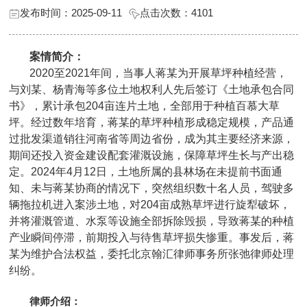
发布时间：2025-09-11
点击次数：
4101
案情简介：
2020至2021年间，当事人蒋某为开展草坪种植经营，
与刘某、杨青海等多位土地权利人先后签订《土地承包合同
书》，累计承包204亩连片土地，全部用于种植百慕大草
坪。经过数年培育，蒋某的草坪种植形成稳定规模，产品通
过批发渠道销往河南省等周边省份，成为其主要经济来源，
期间还投入资金建设配套灌溉设施，保障草坪生长与产出稳
定。2024年4月12日，土地所属的县林场在未提前书面通
知、未与蒋某协商的情况下，突然组织数十名人员，驾驶多
辆拖拉机进入案涉土地，对204亩成熟草坪进行旋犁破坏，
并将灌溉管道、水泵等设施全部拆除毁损，导致蒋某的种植
产业瞬间停滞，前期投入与待售草坪损失惨重。事发后，蒋
某为维护合法权益，委托北京翰汇律师事务所张弛律师处理
纠纷。
律师介绍：