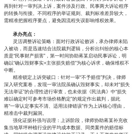
再到针对一审判决上诉，案件涉及行政、民事两大诉讼程序
的转换与衔接。不同程序的举证规则、裁判标准差异较大，
需精准把握程序要点，避免因流程失误影响维权效果。
承办亮点：
灵活调整诉讼策略：面对行政诉讼败诉，承办律师未陷
入被动，而是迅速结合法院裁判逻辑，分析出纠纷的核心本
质是“民事财产损害”，第一时间协助蒋某启动民事诉讼，明
确以“确认毁财事实+主张损失赔偿”为核心诉求，确保维权不
中断。
精准锁定上诉突破口：针对一审“不予赔偿”判决，律师
深入研究案卷，发现一审法院虽确认毁财事实，却未对“损失
无法举证”的合理性进行审查，也未依据《民法典》中“损失
难以确定时可参考市场价格酌定”的规定作出裁判，据此
将“一审认定事实不清、适用法律错误”作为上诉核心理由，
精准击中裁判漏洞。
强化证据补强与说理：上诉阶段，律师协助蒋某补充收
集当地草坪种植行业的平均成本数据、同类案件的赔偿标