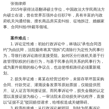
张弛律师
2015年获得法语翻译硕士学位，中国政法大学民商法方
向硕士在读，曾在世界百强外企任职7年，具有丰富的与政
府机关沟通经验。擅长商品房买卖纠纷、征地拆迁、婚姻家
事、合同纠纷/仲裁等领域。
案件难点：
1. 诉讼定性难：初始行政诉讼中，林场以“承包合同违
约”为由抗辩，法院最终将其“强拆”式清除行为定性为民事行
为，导致行政诉讼路径直接受阻。如何区分行政机关基于行
政管理职权的行政行为，与基于民事合同关系的民事行为，
成为案件前期的核心争议点，也迫使维权路径必须重新规
划。
2. 损失举证难：蒋某在经营过程中，未留存草坪苗采购
合同、付款凭证、灌溉设备发票等原始票据，仅能提供照
片、证人证言等间接证据。而民事诉讼中，损失金额的认定
需以直接证据为核心，一审法院未启动损失评估程序，直接
以“证据不足”驳回赔偿请求，给维权造成关键障碍。
3. 程序衔接难：从行政诉讼被驳回，到转为民事诉讼，