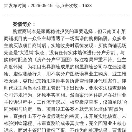
发布时间：2026-05-15
点击次数：
1633
案情简介：
购置商铺本是家庭稳健投资的重要选择，但云南某市某
商铺项目的一众业主却遭遇了一场离谱的购房陷阱。众多业
主购买该项目商铺后，实地收房时震惊发现：所购商铺现场
完全是“大通铺”状态，没有任何实体墙体进行分户分割，与
购房时配套的《房产分户平面图》标注格局严重不符。业主
高度怀疑，为项目出具测绘成果的房屋测绘公司存在违法测
绘、虚假测绘行为，用不实分户图纸误导业主购房。业主维
权无路，委托北京翰汇律师事务所曹雪瑞律师代理案件。律
师代业主向当地住建主管部门提出投诉，要求依法核查测绘
公司违规行为、还原事实真相。然而案涉区住建局在处理业
主投诉过程中，工作流于形式、核查极度草率，仅简单以“合
同附图与约定一致、项目竣工备案本就无实体墙体”两点为
由，直接作出不存在虚假测绘的答复，未开展实地核查、未
核验测绘流程、未审查测绘成果真实性，完全回避业主核心
诉求。面对主管部门敷衍了事、不作为的处理结果，曹雪瑞