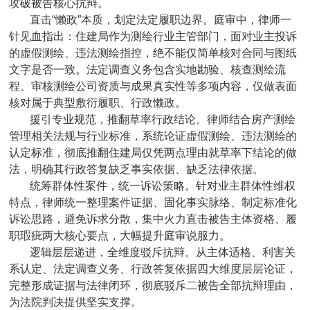
攻破被告核心抗辩。
直击“懒政”本质，划定法定履职边界。庭审中，律师一
针见血指出：住建局作为测绘行业主管部门，面对业主投诉
的虚假测绘、违法测绘指控，绝不能仅简单核对合同与图纸
文字是否一致。法定调查义务包含实地勘验、核查测绘流
程、审核测绘公司资质与成果真实性等多项内容，仅做表面
核对属于典型敷衍履职、行政懒政。
援引专业规范，推翻草率行政结论。律师结合房产测绘
管理相关法规与行业标准，系统论证虚假测绘、违法测绘的
认定标准，彻底推翻住建局仅凭两点理由就草率下结论的做
法，明确其行政答复缺乏事实依据、缺乏法律依据。
统筹群体性案件，统一诉讼策略。针对业主群体性维权
特点，律师统一整理案件证据、固化事实脉络、制定标准化
诉讼思路，避免诉求分散，集中火力直击被告主体资格、履
职瑕疵两大核心要点，大幅提升庭审说服力。
逻辑层层递进，全维度驳斥抗辩。从主体适格、利害关
系认定、法定调查义务、行政答复依据四大维度层层论证，
完整形成证据与法律闭环，彻底驳斥二被告全部抗辩理由，
为法院判决提供坚实支撑。