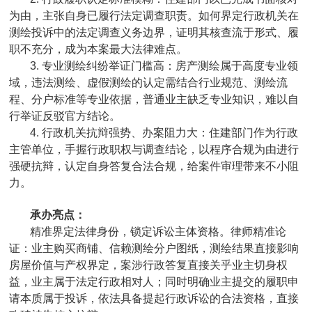
为由，主张自身已履行法定调查职责。如何界定行政机关在
测绘投诉中的法定调查义务边界，证明其核查流于形式、履
职不充分，成为本案最大法律难点。
3. 专业测绘纠纷举证门槛高：房产测绘属于高度专业领
域，违法测绘、虚假测绘的认定需结合行业规范、测绘流
程、分户标准等专业依据，普通业主缺乏专业知识，难以自
行举证反驳官方结论。
4. 行政机关抗辩强势、办案阻力大：住建部门作为行政
主管单位，手握行政职权与调查结论，以程序合规为由进行
强硬抗辩，认定自身答复合法合规，给案件审理带来不小阻
力。
承办亮点：
精准界定法律身份，锁定诉讼主体资格。律师精准论
证：业主购买商铺、信赖测绘分户图纸，测绘结果直接影响
房屋价值与产权界定，案涉行政答复直接关乎业主切身权
益，业主属于法定行政相对人；同时明确业主提交的履职申
请本质属于投诉，依法具备提起行政诉讼的合法资格，直接