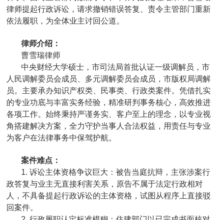
律师提起行政诉讼，请求撤销错误答复、责令主管部门重新
依法履职，为全体业主讨回公道。
律师介绍：
曹雪瑞律师
中央财经大学硕士，市司法局首批认证一级调解员，市
人民调解委员会成员、多元调解委员会成员，市版权局调解
员。主要承办知识产权类、民事类、行政类案件。凭借扎实
的专业功底与丰富实务经验，精准研判事务核心，高效推进
各项工作。始终秉持严谨务实、客户至上的理念，以专业视
角搭建解决方案，全力守护当事人合法权益，用责任与专业
为客户在法律事务中保驾护航。
案件难点：
1. 诉讼主体资格争议巨大：被告当庭抗辩，主张涉案行
政答复与业主无直接利害关系，原告不属于法定行政相对
人，不具备提起行政诉讼的主体资格，试图从程序上直接驳
回案件。
2. 行政履职认定标准模糊：住建部门以已完成书面核对