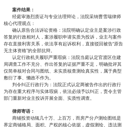
案件结果：
经庭审激烈质证与专业法理辩论，法院采纳曹雪瑞律师
核心代理观点：
确认原告合法诉讼资格：法院明确认定业主是案涉行政
答复的行政相对人，案涉履职申请实质为投诉，业主与案件
存在直接利害关系，依法享有起诉权利，直接驳回被告“原告
无主体资格”的全部抗辩。
认定行政机关履职严重瑕疵：法院当庭认定官渡区住建
局调查工作不充分、作出答复的证据严重不足，明确批评其
仅简单核对合同与图纸、未实质核查测绘真实性，属于典型
敷衍了事、懒政不作为。
判令纠正行政行为：法院正式认定两被告作出的行政行
为存在重大程序与实体瑕疵，依法必须予以纠正，责令主管
部门重新对业主投诉开展全面、实质性调查。
律师寄语：
商铺投资动辄几十万、上百万，而房产分户测绘图纸是
界定商铺格局、面积、产权的核心依据，虚假测绘、违法测