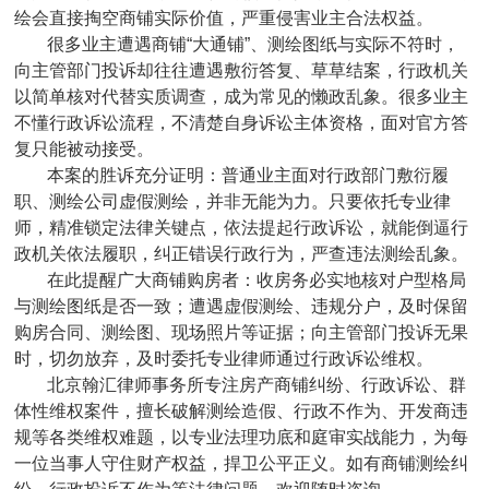
绘会直接掏空商铺实际价值，严重侵害业主合法权益。
很多业主遭遇商铺“大通铺”、测绘图纸与实际不符时，
向主管部门投诉却往往遭遇敷衍答复、草草结案，行政机关
以简单核对代替实质调查，成为常见的懒政乱象。很多业主
不懂行政诉讼流程，不清楚自身诉讼主体资格，面对官方答
复只能被动接受。
本案的胜诉充分证明：普通业主面对行政部门敷衍履
职、测绘公司虚假测绘，并非无能为力。只要依托专业律
师，精准锁定法律关键点，依法提起行政诉讼，就能倒逼行
政机关依法履职，纠正错误行政行为，严查违法测绘乱象。
在此提醒广大商铺购房者：收房务必实地核对户型格局
与测绘图纸是否一致；遭遇虚假测绘、违规分户，及时保留
购房合同、测绘图、现场照片等证据；向主管部门投诉无果
时，切勿放弃，及时委托专业律师通过行政诉讼维权。
北京翰汇律师事务所专注房产商铺纠纷、行政诉讼、群
体性维权案件，擅长破解测绘造假、行政不作为、开发商违
规等各类维权难题，以专业法理功底和庭审实战能力，为每
一位当事人守住财产权益，捍卫公平正义。如有商铺测绘纠