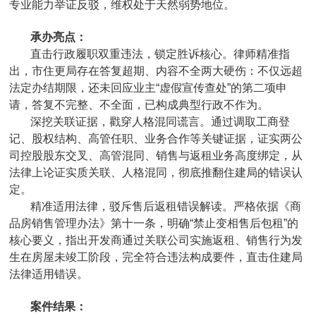
专业能力举证反驳，维权处于天然弱势地位。
承办亮点：
直击行政履职双重违法，锁定胜诉核心。律师精准指
出，市住更局存在答复超期、内容不全两大硬伤：不仅远超
法定办结期限，还未回应业主“虚假宣传查处”的第二项申
请，答复不完整、不全面，已构成典型行政不作为。
深挖关联证据，戳穿人格混同谎言。通过调取工商登
记、股权结构、高管任职、业务合作等关键证据，证实两公
司控股股东交叉、高管混同、销售与返租业务高度绑定，从
法律上论证实质关联、人格混同，彻底推翻住建局的错误认
定。
精准适用法律，驳斥售后返租错误解读。严格依据《商
品房销售管理办法》第十一条，明确“禁止变相售后包租”的
核心要义，指出开发商通过关联公司实施返租、销售行为发
生在房屋未竣工阶段，完全符合违法构成要件，直击住建局
法律适用错误。
案件结果：