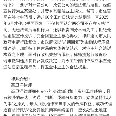
请书》，要求对开发公司、托管公司的违法售后返租、虚假
宣传行为立案查处，并责令其赔偿业主损失。然而，市住更
局在签收申请后，远超60个工作日法定办结期限，直2025
年6月才作出书面回复，不仅片面认定两公司不存在人格混
同、无违法售后返租行为，还以职责划分不当为由，拒绝处
理虚假宣传投诉，完全回避业主核心诉求。律师遂向市人民
政府申请行政复议，市政府仅以“超期回复”为由确认程序轻
微违法，却维持了住建局的实体答复结论，对业主的合法诉
求置之不理。面对行政机关敷衍履职，律师提起行政诉讼，
请求撤销违法答复及复议决定，判令主管部门依法立案查处
违法售后返租行为，捍卫全体业主的合法权益。
律师介绍：
高卫洋律师
高卫洋律师拥有专业的法律知识和丰富的工作经验，具
有较强的表达、沟通、判断、逻辑分析能力，始终坚持“以人
为本”之原则，最大限度地维护当事人的合法权益，成功代理
近百起行政诉讼及其他民商事纠纷案件，擅长处理土地征