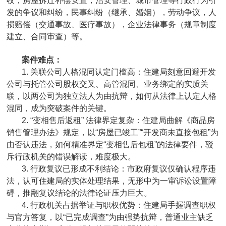
收，房屋拆迁补偿安置，治安管理、城市管理等行政行为引
发的争议和纠纷，民事纠纷（继承、婚姻），劳动争议，人
损赔偿（交通事故、医疗事故），企业法律事务（规章制度
建立、合同审查）等。
案件难点：
1. 关联公司人格混同认定门槛高：住建局刻意回避开发
公司与托管公司股权交叉、高管混同、业务绑定的实质关
联，以两公司为独立法人为由抗辩，如何从法律上认定人格
混同，成为突破案件的关键。
2. “变相售后返租” 法律界定复杂：住建局曲解《商品房
销售管理办法》规定，以“房屋已竣工”“开发商未直接包租”为
由否认违法，如何精准界定“变相售后包租”的法律要件，驳
斥行政机关的错误解读，难度极大。
3. 行政复议已形成不利结论：市政府复议仅确认程序违
法，认可住建局的实体处理结果，无形中为一审诉讼设置障
碍，推翻复议结论的法律论证压力巨大。
4. 行政机关占据举证与职权优势：住建局手握调查职权
与官方答复，以“已完成调查”为由强势抗辩，普通业主缺乏