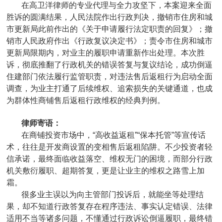
在高卫洋律师的专业代理与全力攻坚下，本案迎来全面
胜诉的圆满结果，人民法院作出行政判决，撤销市住房和城
市更新局此前作出的《关于申请履行法定职责的回复》；撤
销市人民政府作出《行政复议决定书》；责令市住房和城市
更新局限期内，对业主的履职申请重新作出处理。本次胜
诉，彻底推翻了行政机关的错误答复与复议结论，成功倒逼
住建部门依法履行监管职责，对违法售后返租行为启动全面
调查，为业主打通了后续维权、追索损失的关键通道，也成
为群体性商铺售后返租行政维权的经典判例。
律师寄语：
在商铺投资市场中，“高收益返租”“保本托管”等宣传话
术，往往是开发商设置的变相售后返租陷阱。不少投资者轻
信承诺，最终面临收益落空、维权无门的困境，而部分行政
机关敷衍履职、超期答复，更是让业主的维权之路雪上加
霜。
很多业主误以为向主管部门投诉后，就能坐等处理结
果，却不知道行政答复存在程序违法、事实认定错误、法律
适用不当等诸多问题，不懂通过行政诉讼倒逼履职，最终错