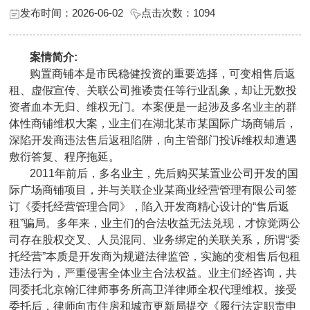
发布时间：2026-06-02
点击次数：
1094
案情简介:
购置商铺本是市民稳健投资的重要选择，可变相售后返
租、虚假宣传、关联公司推诿责任等行业乱象，却让无数投
资者血本无归、维权无门。本案便是一起涉及多名业主的群
体性商铺维权大案，业主们在湖北某市某国际广场商铺后，
深陷开发商违法售后返租陷阱，向主管部门投诉维权却遭遇
敷衍答复、程序拖延。
2011年前后，多名业主，先后购买某置业公司开发的国
际广场商铺项目，并与关联企业某商业经营管理有限公司签
订《委托经营管理合同》，陷入开发商精心设计的“售后返
租”骗局。多年来，业主们的合法收益无法兑现，才惊觉两公
司存在股权交叉、人员混同、业务绑定的关联关系，所谓“委
托经营”本质是开发商为规避法律监管，实施的变相售后包租
违法行为，严重侵害全体业主合法权益。业主们经咨询，共
同委托北京翰汇律师事务所高卫洋律师全权代理维权。接受
委托后，律师向市住房和城市更新局提交《履行法定职责申