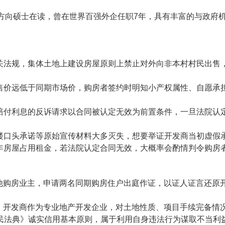
法方向硕士在读，曾在世界百强外企任职7年，具有丰富的与政府
相关法规，集体土地上建设房屋原则上禁止对外向非本村村民出
屋售价远低于同期市场价，购房者签约时明知小产权属性、自愿
、赔付利息的反诉请求以合同被认定无效为前置条件，一旦法院
售楼口头承诺等原始宣传材料大多灭失，想要举证开发商当初虚假
余年房屋占用租金，若法院认定合同无效，大概率会酌情判令购
他购房业主，申请两名同期购房住户出庭作证，以证人证言还原开
，开发商作为专业地产开发企业，对土地性质、项目手续完备情
民法典》诚实信用基本原则，属于利用自身违法行为谋取不当利