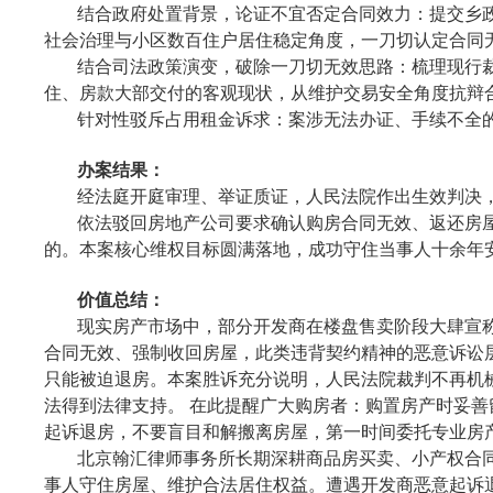
结合政府处置背景，论证不宜否定合同效力：提交乡
社会治理与小区数百住户居住稳定角度，一刀切认定合同
结合司法政策演变，破除一刀切无效思路：梳理现行
住、房款大部交付的客观现状，从维护交易安全角度抗辩
针对性驳斥占用租金诉求：案涉无法办证、手续不全
办案结果：
经法庭开庭审理、举证质证，人民法院作出生效判决
依法驳回房地产公司要求确认购房合同无效、返还房
的。本案核心维权目标圆满落地，成功守住当事人十余年
价值总结：
现实房产市场中，部分开发商在楼盘售卖阶段大肆宣
合同无效、强制收回房屋，此类违背契约精神的恶意诉讼
只能被迫退房。本案胜诉充分说明，人民法院裁判不再机
法得到法律支持。 在此提醒广大购房者：购置房产时妥
起诉退房，不要盲目和解搬离房屋，第一时间委托专业房
北京翰汇律师事务所长期深耕商品房买卖、小产权合
事人守住房屋、维护合法居住权益。遭遇开发商恶意起诉