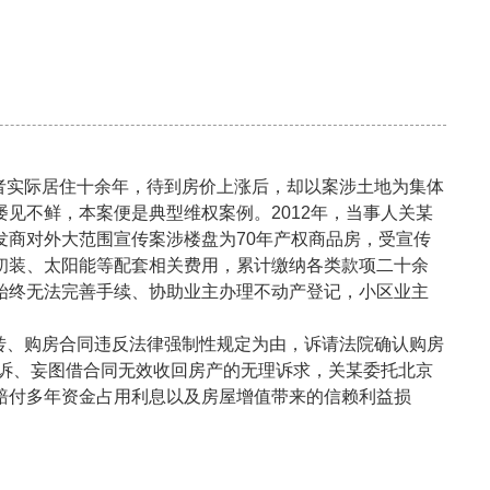
者实际居住十余年，待到房价上涨后，却以案涉土地为集体
见不鲜，本案便是典型维权案例。2012年，当事人关某
商对外大范围宣传案涉楼盘为70年产权商品房，受宣传
初装、太阳能等配套相关费用，累计缴纳各类款项二十余
始终无法完善手续、协助业主办理不动产登记，小区业主
转、购房合同违反法律强制性规定为由，诉请法院确认购房
起诉、妄图借合同无效收回房产的无理诉求，关某委托北京
赔付多年资金占用利息以及房屋增值带来的信赖利益损