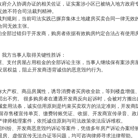
政府介入协调办证的相关佐证，证实案涉小区已被纳入地方政府
无效不符合司法裁判精神。
裁判规则，当前司法实践已摒弃集体土地建房买卖合同一律无效
合同无效主张。
的全部过错归于开发商，购房者依据有效购房约定合法占有使用
，我方当事人取得关键性胜诉：
屋、支付房屋占用租金的全部诉讼主张，当事人继续保有案涉房
安居权益，阻止开发商违背诚信的恶意毁约行为。
称大产权、商品房属性，诱导消费者买房收全款，等到楼盘增值
层出不穷。 很多购房者在遭遇开发商反向起诉时，会被对方搬
械套用法条，诚实信用原则是约束买卖双方的法定准则，开发商
善留存售楼宣传单页、缴费转账凭证、收据、开发商宣传录音、
产律师梳理案件，依托诚信原则与司法政策依法应诉维权。
同纠纷、开发商恶意毁约诉讼等案件，凭借多年房产诉讼办案经
退房、虚假宣传无法办证等问题，均可咨询律师寻求法律帮助。