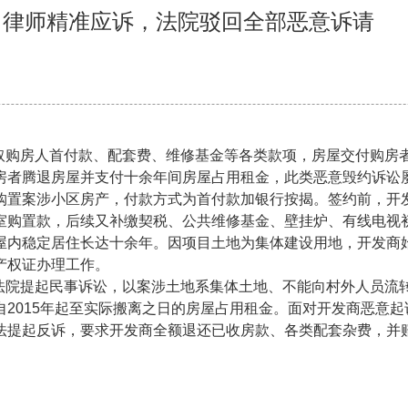
房 律师精准应诉，法院驳回全部恶意诉请
取购房人首付款、配套费、维修基金等各类款项，房屋交付购房
者腾退房屋并支付十余年间房屋占用租金，此类恶意毁约诉讼屡
购置案涉小区房产，付款方式为首付款加银行按揭。签约前，开发
室购置款，后续又补缴契税、公共维修基金、壁挂炉、有线电视
屋内稳定居住长达十余年。因项目土地为集体建设用地，开发商
产权证办理工作。
法院提起民事诉讼，以案涉土地系集体土地、不能向村外人员流
2015年起至实际搬离之日的房屋占用租金。面对开发商恶意
法提起反诉，要求开发商全额退还已收房款、各类配套杂费，并