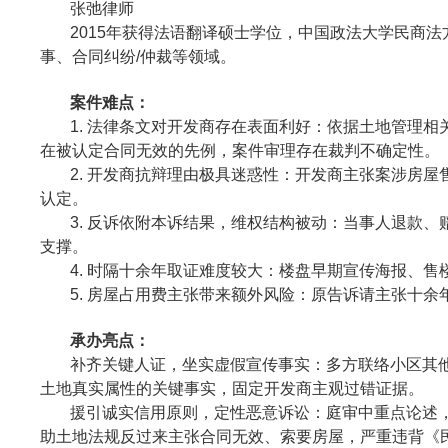
张弛律师
2015年获得法语翻译硕士学位，中国政法大学民商
事、合同纠纷/仲裁等领域。
案件难点：
1. 法律条文对开发商存在表面利好：依据土地管理
在被认定合同无效的先例，案件审理存在裁判不确定性。
2. 开发商抗辩理由极具迷惑性：开发商主张案涉房
认定。
3. 反诉依附本诉结果，维权结构被动：当事人退款
支撑。
4. 时隔十余年取证难度较大：楼盘早期宣传海报、
5. 房屋占用费主张带来额外风险：原告诉请主张十
承办亮点：
补齐关键人证，坐实虚假宣传事实：多方联络小区其
土地真实属性的关键事实，固定开发商主观过错证据。
援引诚实信用原则，定性恶意诉讼：庭审中重点论述
助土地法规反过来主张合同无效、索要房屋，严重违背《