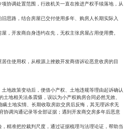
专项协调处置范围，行政机关一直在推进产权手续落地，从
的旧思路，结合房屋已交付使用多年、购房人长期实际入
房屋，开发商自身违约在先，无权主张房屋占用使用费。
屋居住使用权，从根源上挫败开发商借诉讼恶意收房的目
、土地政策变动后，便借小产权、土地违规等理由起诉确认
出的土地相关法条震慑，误以为小产权购房合同必然无效、
隐瞒土地实情、长期收取房款交房后反悔，其无理诉求无
政府协调沟通记录等全部证据；遇到开发商交房多年后恶意
验，精准把控裁判尺度，通过证据梳理与法理论证，帮助当